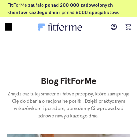
FitForMe zaufało
ponad 200 000 zadowolonych
klientów każdego dnia
i ponad
8000 specjalistów.
MyFFM ac
Open menu
items
Blog FitForMe
Znajdziesz tutaj smaczne i łatwe przepisy, które zainspirują
Cię do dbania o racjonalne posiłki. Dzięki praktycznym
wskazówkom i poradom, pomożemy Ci wprowadzać
zdrowe nawyki każdego dnia.