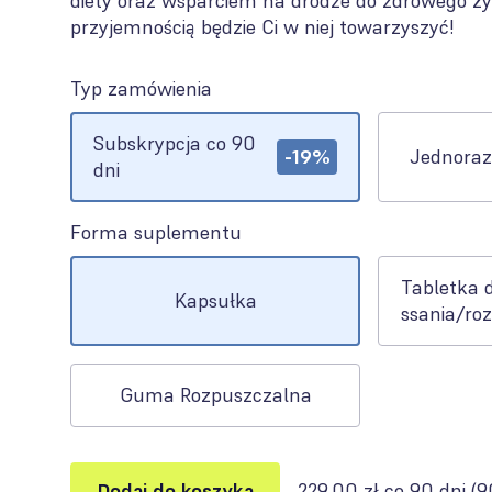
diety oraz wsparciem na drodze do zdrowego życ
przyjemnością będzie Ci w niej towarzyszyć!
Typ zamówienia
Options
Subskrypcja co 90
-19%
Jednoraz
dni
Forma suplementu
Options
Tabletka 
Kapsułka
ssania/ro
Guma Rozpuszczalna
Dodaj do koszyka
229,00 zł co 90 dni
(
9