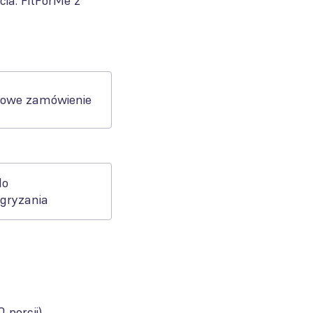
ia. FitForMe z
owe zamówienie
do
zgryzania
0 porcji
)