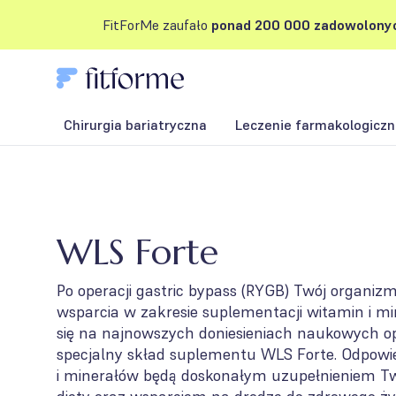
FitForMe zaufało
ponad 200 000 zadowolonyc
Chirurgia bariatryczna
Leczenie farmakologiczne
WLS Forte
Po operacji gastric bypass (RYGB) Twój organi
wsparcia w zakresie suplementacji witamin i mi
się na najnowszych doniesieniach naukowych 
specjalny skład suplementu WLS Forte. Odpowi
i minerałów będą doskonałym uzupełnieniem Tw