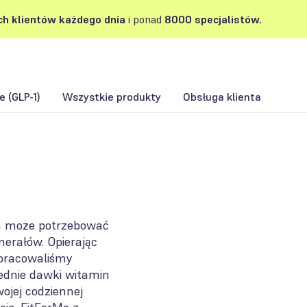
h klientów każdego dnia
i ponad
8000 specjalistów.
 (GLP-1)
Wszystkie produkty
Obsługa klienta
zm może potrzebować
nerałów. Opierając
opracowaliśmy
ednie dawki witamin
ojej codziennej