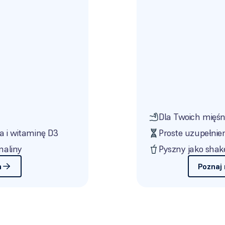
Dla Twoich mięśni
a i witaminę D3
Proste uzupełnien
maliny
Pyszny jako shak
m
Poznaj