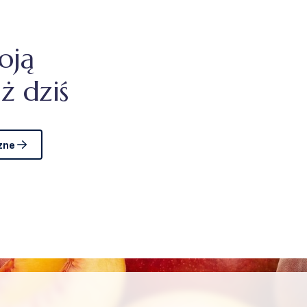
oją
ż dziś
zne