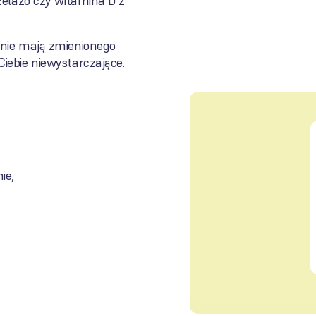
żelazo czy witamina D z
 nie mają zmienionego
iebie niewystarczające.
ie,