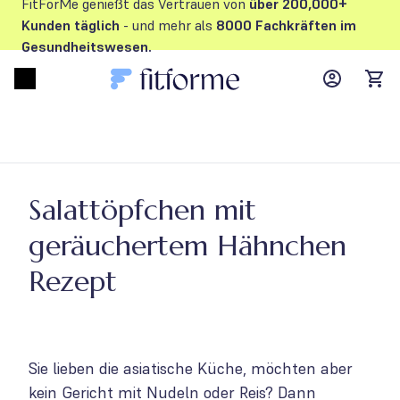
FitForMe genießt das Vertrauen von
über 200,000+
Kunden
täglich
- und mehr als
8000 Fachkräften im
Gesundheitswesen.
MyFFM ac
Open menu
items
Salattöpfchen mit
geräuchertem Hähnchen
Rezept
Sie lieben die asiatische Küche, möchten aber
kein Gericht mit Nudeln oder Reis? Dann