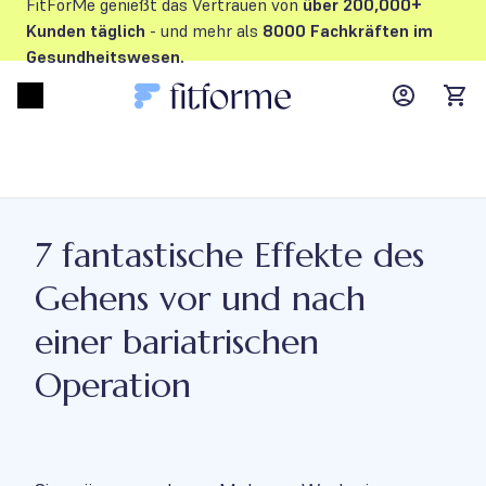
FitForMe genießt das Vertrauen von
über 200,000+
Kunden
täglich
- und mehr als
8000 Fachkräften im
Gesundheitswesen.
MyFFM ac
Open menu
items
7 fantastische Effekte des
Gehens vor und nach
einer bariatrischen
Operation