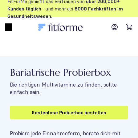
FitForMe genießt das Vertrauen von
über 200,000+
Kunden
täglich
- und mehr als
8000 Fachkräften im
Gesundheitswesen.
MyFFM ac
Open menu
items
Bariatrische Probierbox
Die richtigen Multivitamine zu finden, sollte
einfach sein.
Kostenlose Probierbox bestellen
Probiere jede Einnahmeform, berate dich mit