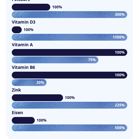
100%
300%
Vitamin D3
100%
1500%
Vitamin A
100%
75%
Vitamin B6
100%
30%
Zink
100%
225%
Eisen
100%
500%