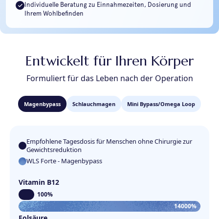
Individuelle Beratung zu Einnahmezeiten, Dosierung und
Ihrem Wohlbefinden
Entwickelt für Ihren Körper
Formuliert für das Leben nach der Operation
Magenbypass
Schlauchmagen
Mini Bypass/Omega Loop
Empfohlene Tagesdosis für Menschen ohne Chirurgie zur
Gewichtsreduktion
WLS Forte - Magenbypass
Vitamin B12
100%
14000%
Folsäure