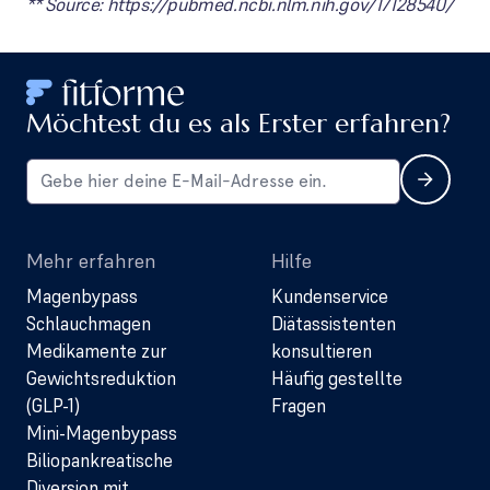
** Source: https://pubmed.ncbi.nlm.nih.gov/17128540/
Möchtest du es als Erster erfahren?
Mehr erfahren
Hilfe
Magenbypass
Kundenservice
Schlauchmagen
Diätassistenten
Medikamente zur
konsultieren
Gewichtsreduktion
Häufig gestellte
(GLP-1)
Fragen
Mini-Magenbypass
Biliopankreatische
Diversion mit