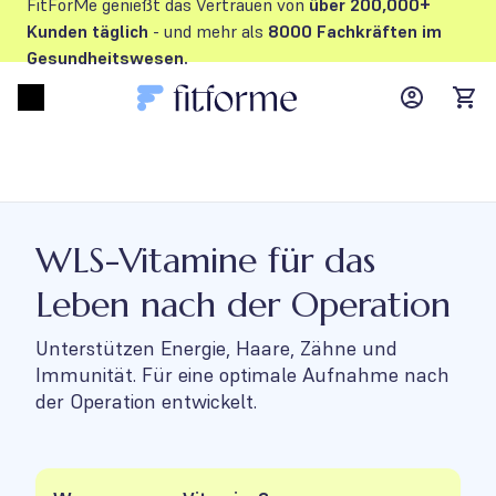
FitForMe genießt das Vertrauen von
über 200,000+
Kunden
täglich
- und mehr als
8000 Fachkräften im
Gesundheitswesen.
MyFFM ac
Open menu
items
WLS-Vitamine für das
Leben nach der Operation
Unterstützen Energie, Haare, Zähne und
Immunität. Für eine optimale Aufnahme nach
der Operation entwickelt.