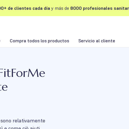
0+ de clientes cada día
y más de
8000 profesionales sanitar
)
Compra todos los productos
Servicio al cliente
 FitForMe
te
e sono relativamente
ì e come ciò aiuti