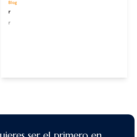
Blog
r
r
uieres ser el primero en