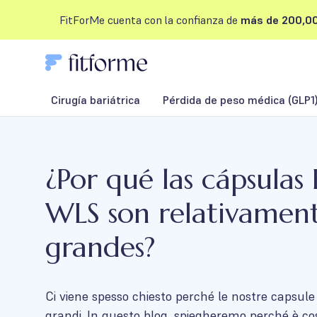
FitForMe cuenta con la confianza de
más de 200,00
Cirugía bariátrica
Pérdida de peso médica (GLP1
¿Por qué las cápsulas
WLS son relativamen
grandes?
Ci viene spesso chiesto perché le nostre capsul
grandi. In questo blog, spiegheremo perché è cos