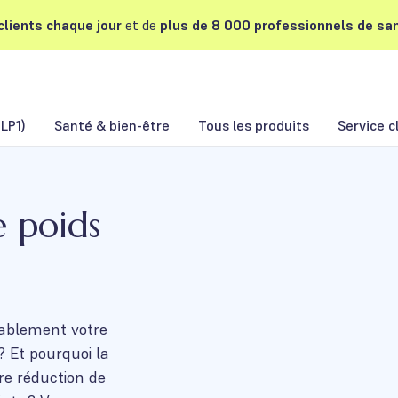
lients chaque jour
et de
plus de 8 000 professionnels de san
LP1)
Santé & bien-être
Tous les produits
Service c
e poids
rablement votre
? Et pourquoi la
tre réduction de