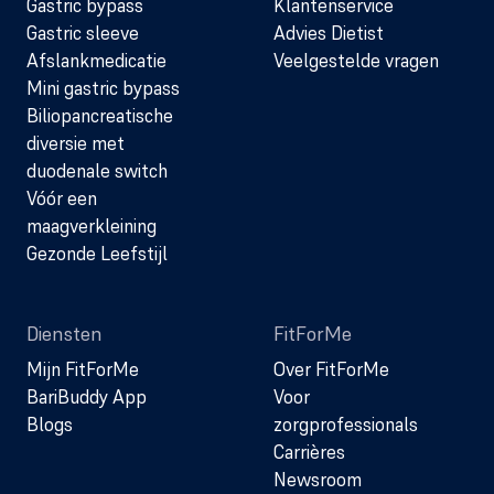
Gastric bypass
Klantenservice
Gastric sleeve
Advies Dietist
Afslankmedicatie
Veelgestelde vragen
Mini gastric bypass
Biliopancreatische
diversie met
duodenale switch
Vóór een
maagverkleining
Gezonde Leefstijl
Diensten
FitForMe
Mijn FitForMe
Over FitForMe
BariBuddy App
Voor
Blogs
zorgprofessionals
Carrières
Newsroom