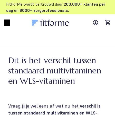
FitForMe wordt vertrouwd door
200.000+ klanten per
dag
en
8000+ zorgprofessionals.
MyFFM ac
Open menu
items
Dit is het verschil tussen
standaard multivitaminen
en WLS-vitaminen
Vraag jij je wel eens af wat nu het
verschil is
tussen standaard multivitaminen en WLS-