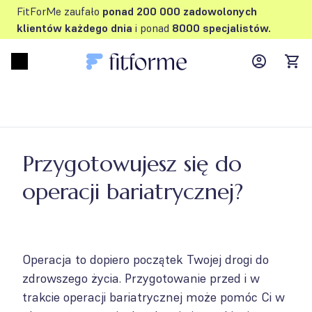
FitForMe zaufało
ponad 200 000 zadowolonych
klientów każdego dnia
i ponad
8000 specjalistów.
MyFFM ac
Open menu
items
Przygotowujesz się do
operacji bariatrycznej?
Operacja to dopiero początek Twojej drogi do
zdrowszego życia. Przygotowanie przed i w
trakcie operacji bariatrycznej może pomóc Ci w