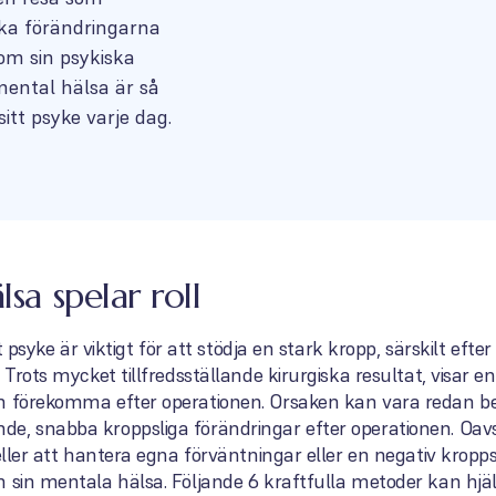
ska förändringarna
 om sin psykiska
mental hälsa är så
sitt psyke varje dag.
lsa spelar roll
kt psyke är viktigt för att stödja en stark kropp, särskilt eft
 Trots mycket tillfredsställande kirurgiska resultat, visar 
n förekomma efter operationen. Orsaken kan vara redan bef
e, snabba kroppsliga förändringar efter operationen. Oav
 eller att hantera egna förväntningar eller en negativ kropp
 sin mentala hälsa. Följande 6 kraftfulla metoder kan hjäl