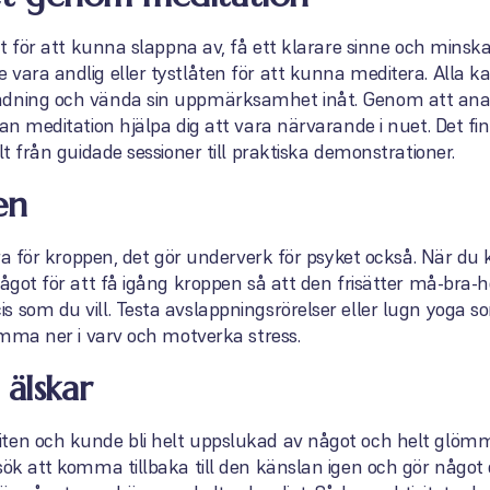
tt för att kunna slappna av, få ett klarare sinne och minska
vara andlig eller tystlåten för att kunna meditera. Alla ka
dning och vända sin uppmärksamhet inåt. Genom att analys
kan meditation hjälpa dig att vara närvarande i nuet. Det fi
lt från guidade sessioner till praktiska demonstrationer.
en
bra för kroppen, det gör underverk för psyket också. När du k
något för att få igång kroppen så att den frisätter må-bra-
 som du vill. Testa avslappningsrörelser eller lugn yoga som
komma ner i varv och motverka stress.
älskar
ten och kunde bli helt uppslukad av något och helt glömm
sök att komma tillbaka till den känslan igen och gör något d