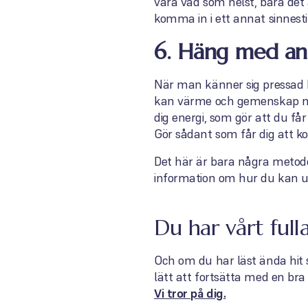
vara vad som helst, bara det 
komma in i ett annat sinnesti
6. Häng med an
När man känner sig pressad k
kan värme och gemenskap med
dig energi, som gör att du få
Gör sådant som får dig att ko
Det här är bara några metode
information om hur du kan u
Du har vårt full
Och om du har läst ända hit så
lätt att fortsätta med en bra
Vi tror på dig.