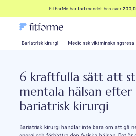
FitForMe har förtroendet hos över
200,0
Bariatrisk kirurgi
Medicinsk viktminskningsresa 
6 kraftfulla sätt att 
mentala hälsan efter
bariatrisk kirurgi
Bariatrisk kirurgi handlar inte bara om att gå ne
energi och förbättra den fysiska hälsan. Det är