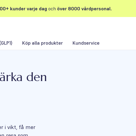
00+ kunder varje dag
och
över 8000 vårdpersonal.
(GLP1)
Köp alla produkter
Kundservice
stärka den
r i vikt, få mer
 en resa som