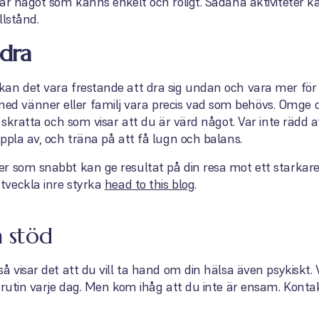
är något som känns enkelt och roligt. Sådana aktiviteter kan
llstånd.
dra
an det vara frestande att dra sig undan och vara mer för
 vänner eller familj vara precis vad som behövs. Omge 
r skratta och som visar att du är värd något. Var inte rädd 
ppla av, och träna på att få lugn och balans.
r som snabbt kan ge resultat på din resa mot ett starkare
tveckla inre styrka
head to this blog
.
a stöd
 visar det att du vill ta hand om din hälsa även psykiskt. Vi 
 rutin varje dag. Men kom ihåg att du inte är ensam. Konta