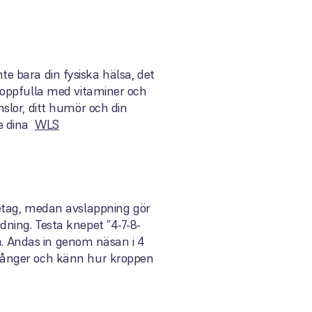
nte bara din fysiska hälsa, det
roppfulla med vitaminer och
slor, ditt humör och din
te dina
WLS
etag, medan avslappning gör
ning. Testa knepet ”4-7-8-
en. Andas in genom näsan i 4
 gånger och känn hur kroppen