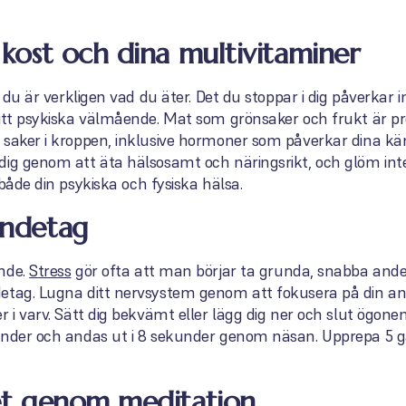
n kost och dina multivitaminer
– du är verkligen vad du äter. Det du stoppar i dig påverkar i
ditt psykiska välmående. Mat som grönsaker och frukt är p
 saker i kroppen, inklusive hormoner som påverkar dina kän
dig genom att äta hälsosamt och näringsrikt, och glöm in
 både din psykiska och fysiska hälsa.
andetag
ende.
Stress
gör ofta att man börjar ta grunda, snabba and
etag. Lugna ditt nervsystem genom att fokusera på din and
r i varv. Sätt dig bekvämt eller lägg dig ner och slut ögon
kunder och andas ut i 8 sekunder genom näsan. Upprepa 5
nnet genom meditation