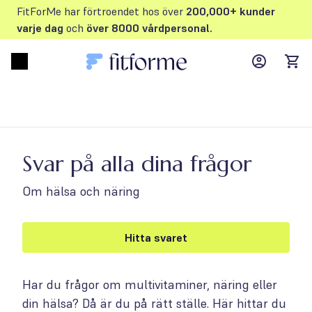
FitForMe har förtroendet hos över
200,000+ kunder
varje dag
och
över 8000 vårdpersonal.
MyFFM ac
Open menu
items
Svar på alla dina frågor
Om hälsa och näring
Hitta svaret
Har du frågor om multivitaminer, näring eller
din hälsa? Då är du på rätt ställe. Här hittar du