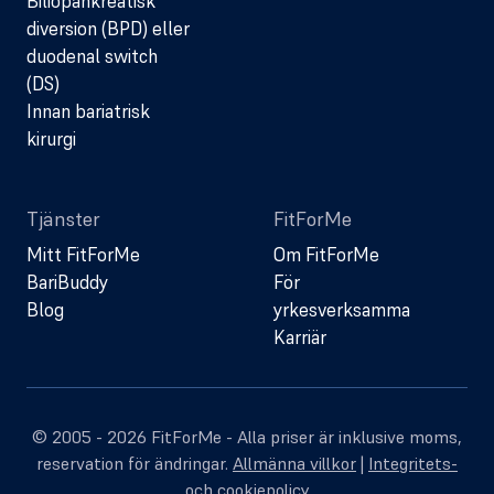
Biliopankreatisk
diversion (BPD) eller
duodenal switch
(DS)
Innan bariatrisk
kirurgi
Tjänster
FitForMe
Mitt FitForMe
Om FitForMe
BariBuddy
För
Blog
yrkesverksamma
Karriär
© 2005 - 2026 FitForMe - Alla priser är inklusive moms,
reservation för ändringar.
Allmänna villkor
|
Integritets-
och cookiepolicy