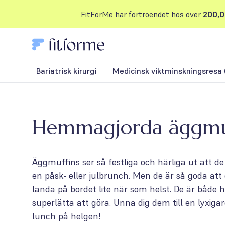
FitForMe har förtroendet hos över
200,0
Bariatrisk kirurgi
Medicinsk viktminskningsresa 
Hemmagjorda äggmu
Äggmuffins ser så festliga och härliga ut att d
en påsk- eller julbrunch. Men de är så goda att 
landa på bordet lite när som helst. De är båd
superlätta att göra. Unna dig dem till en lyxigar
lunch på helgen!