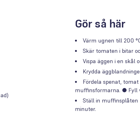
Gör så här
Värm ugnen till 200 °C
Skär tomaten i bitar o
Vispa äggen i en skål o
Krydda äggblandningen
Fördela spenat, tomat 
muffinsformarna. ● Fyll 
gad)
Ställ in muffinsplåten 
minuter.