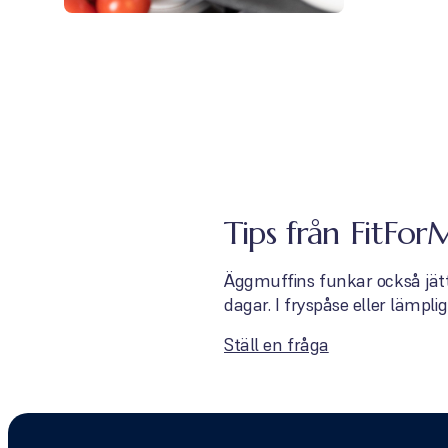
Tips från FitFor
Äggmuffins funkar också jä
dagar. I fryspåse eller lämplig
Ställ en fråga