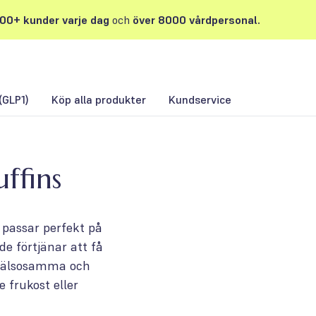
00+ kunder varje dag
och
över 8000 vårdpersonal.
(GLP1)
Köp alla produkter
Kundservice
ffins
e passar perfekt på
de förtjänar att få
e hälsosamma och
e frukost eller