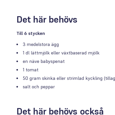
Det här behövs
Till 6 stycken
3 medelstora ägg
1 dl lättmjölk eller växtbaserad mjölk
en näve babyspenat
1 tomat
50 gram skinka eller strimlad kyckling (tilla
salt och peppar
Det här behövs också