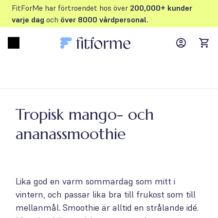
FitForMe har förtroendet hos över
200,000+ kunder
varje dag
och
över 8000 vårdpersonal.
MyFFM ac
Open menu
items
Tropisk mango- och
ananassmoothie
Lika god en varm sommardag som mitt i
vintern, och passar lika bra till frukost som till
mellanmål. Smoothie är alltid en strålande idé.