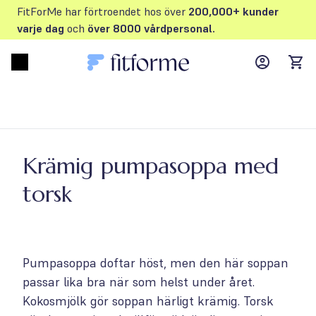
FitForMe har förtroendet hos över
200,000+ kunder
varje dag
och
över 8000 vårdpersonal.
MyFFM ac
Open menu
items
Krämig pumpasoppa med
torsk
Pumpasoppa doftar höst, men den här soppan
passar lika bra när som helst under året.
Kokosmjölk gör soppan härligt krämig. Torsk