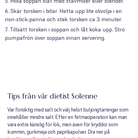
Mixa soppan slät med stavmixer eller blender.
Skär torsken i bitar. Hetta upp lite olivolja i en
non-stick-panna och stek torsken ca 3 minuter.
Tillsätt torsken i soppan och låt koka upp. Strö
pumpafrön över soppan innan servering.
Tips från vår dietist Solenne
Var försiktig med salt och välj helst buljongtärningar som
innehåller mindre salt. Efter en fetmaoperation kan man
vara extra känslig för lök, men även för kryddor som
kummin, gurkmeja och paprikapulver. Dra ner på