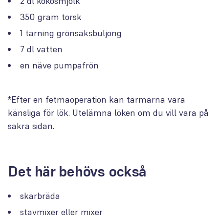
2 dl kokosmjölk
350 gram torsk
1 tärning grönsaksbuljong
7 dl vatten
en näve pumpafrön
*Efter en fetmaoperation kan tarmarna vara
känsliga för lök. Utelämna löken om du vill vara på
säkra sidan.
Det här behövs också
skärbräda
stavmixer eller mixer