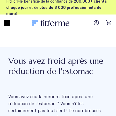
FitForMe bénéficie de la confiance de
200,000+ clients
chaque jour
et de
plus de 8 000 professionnels de
santé.
MyFFM ac
Open menu
items
Vous avez froid après une
réduction de l'estomac
Vous avez soudainement froid après une
réduction de l'estomac ? Vous n'êtes
certainement pas tout seul ! De nombreuses