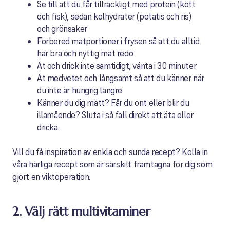
Se till att du får tillräckligt med protein (kött
och fisk), sedan kolhydrater (potatis och ris)
och grönsaker
Förbered matportioner
i frysen så att du alltid
har bra och nyttig mat redo
Ät och drick inte samtidigt, vänta i 30 minuter
Ät medvetet och långsamt så att du känner när
du inte är hungrig längre
Känner du dig mätt? Får du ont eller blir du
illamående? Sluta i så fall direkt att äta eller
dricka.
Vill du få inspiration av enkla och sunda recept? Kolla in
våra
härliga recept
som är särskilt framtagna för dig som
gjort en viktoperation.
2. Välj rätt multivitaminer