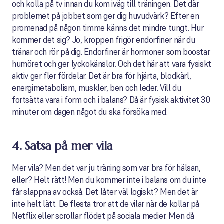
och kolla på tv innan du kom iväg till träningen. Det där
problemet på jobbet som ger dig huvudvärk? Efter en
promenad på någon timme känns det mindre tungt. Hur
kommer det sig? Jo, kroppen frigör endorfiner när du
tränar och rör på dig. Endorfiner är hormoner som boostar
humöret och ger lyckokänslor. Och det här att vara fysiskt
aktiv ger fler fördelar. Det är bra för hjärta, blodkärl,
energimetabolism, muskler, ben och leder. Vill du
fortsätta vara i form och i balans? Då är fysisk aktivitet 30
minuter om dagen något du ska försöka med.
4. Satsa på mer vila
Mer vila? Men det var ju träning som var bra för hälsan,
eller? Helt rätt! Men du kommer inte i balans om du inte
får slappna av också. Det låter väl logiskt? Men det är
inte helt lätt. De flesta tror att de vilar när de kollar på
Netflix eller scrollar flödet på sociala medier. Men då