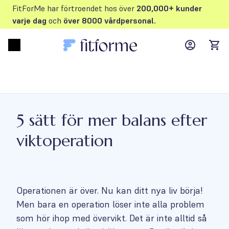
FitForMe har förtroendet hos över
200,000+ kunder
varje dag
och
över 8000 vårdpersonal.
MyFFM ac
Open menu
items
5 sätt för mer balans efter
viktoperation
Operationen är över. Nu kan ditt nya liv börja!
Men bara en operation löser inte alla problem
som hör ihop med övervikt. Det är inte alltid så