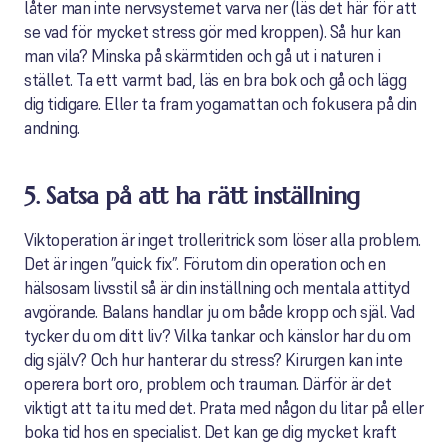
låter man inte nervsystemet varva ner (läs det här för att
se vad för mycket stress gör med kroppen). Så hur kan
man vila? Minska på skärmtiden och gå ut i naturen i
stället. Ta ett varmt bad, läs en bra bok och gå och lägg
dig tidigare. Eller ta fram yogamattan och fokusera på din
andning.
5. Satsa på att ha rätt inställning
Viktoperation är inget trolleritrick som löser alla problem.
Det är ingen ”quick fix”. Förutom din operation och en
hälsosam livsstil så är din inställning och mentala attityd
avgörande. Balans handlar ju om både kropp och själ. Vad
tycker du om ditt liv? Vilka tankar och känslor har du om
dig själv? Och hur hanterar du stress? Kirurgen kan inte
operera bort oro, problem och trauman. Därför är det
viktigt att ta itu med det. Prata med någon du litar på eller
boka tid hos en specialist. Det kan ge dig mycket kraft