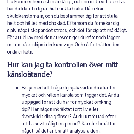
Du kommer hem och mår dåligt, och innan du vet ordet av
har du klämt i dig en hel chokladkaka. Då kickar
skuldkänslorna in, och du bestämmer dig för att sluta
helt och hållet med choklad. Eftersom du förnekar dig
själv något skapar det stress, och det får dig att må dåligt.
För att bli av med den stressen ger du efter och lägger
ner en påse chips i din kundvagn. Och så fortsätter den
onda cirkeln.
Hur kan jag ta kontrollen över mitt
känsloätande?
Börja med att fråga dig själv varför du äter för
mycket och vilken känsla som triggar det. Är du
uppjagad för att du har för mycket omkring
dig? Har någon inkräktat i ditt liv eller
överskridit dina gränser? Är du uttröttad efter
att ha sovit dåligt en period? Känslor berättar
något, så det är bra att analysera dem.