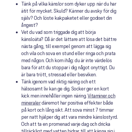
Tänk på vilka känslor som dyker upp när du har
ätit för mycket. Skuld? Känner du avsky för dig
själv? Och löste kakpaketet eller godiset din
ångest?
Vet du vad som triggade dig att börja
känsloäta? Då är det lättare att lösa det bättre
nästa gång, till exempel genom att lägga sig
och vila och sova en stund eller ringa och prata
med någon. Och kom ihåg: du är inte värdelös
bara för att du stoppar i dig något onyttigt. Du
är bara trött, stressad eller besviken.
Tänk igenom vad riktig näring och ett
hälsosamt liv kan ge dig. Socker ger en kort
kick men innehåller ingen näring.
Vitaminer och
mineraler
däremot har positiva effekter både
på kort och lång sikt. Att sova minst 7 timmar
per natt hjälper dig att vara mindre känslostyrd.
Och att ta en promenad varje dag och dricka
tillräckligt med vatten bidrar till att känna sig i