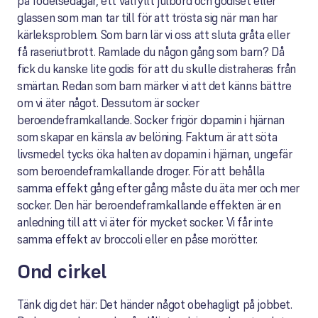
på födelsedagar, ett välfyllt julbord och godiset eller
glassen som man tar till för att trösta sig när man har
kärleksproblem. Som barn lär vi oss att sluta gråta eller
få raseriutbrott. Ramlade du någon gång som barn? Då
fick du kanske lite godis för att du skulle distraheras från
smärtan. Redan som barn märker vi att det känns bättre
om vi äter något. Dessutom är socker
beroendeframkallande. Socker frigör dopamin i hjärnan
som skapar en känsla av belöning. Faktum är att söta
livsmedel tycks öka halten av dopamin i hjärnan, ungefär
som beroendeframkallande droger. För att behålla
samma effekt gång efter gång måste du äta mer och mer
socker. Den här beroendeframkallande effekten är en
anledning till att vi äter för mycket socker. Vi får inte
samma effekt av broccoli eller en påse morötter.
Ond cirkel
Tänk dig det här: Det händer något obehagligt på jobbet.