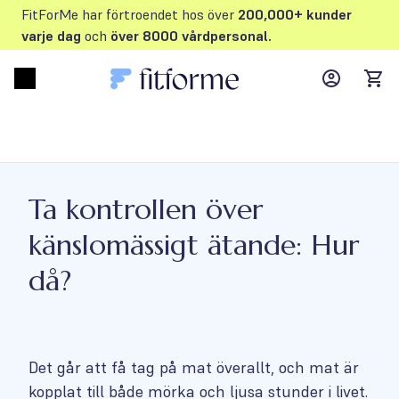
FitForMe har förtroendet hos över
200,000+ kunder
varje dag
och
över 8000 vårdpersonal.
MyFFM ac
Open menu
items
Ta kontrollen över
känslomässigt ätande: Hur
då?
Det går att få tag på mat överallt, och mat är
kopplat till både mörka och ljusa stunder i livet.