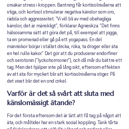
orsakar stress i kroppen. Bantning får kortisolnivåerna att
stiga, och kortisol stimulerar negativa känslor som oro,
rädsla och aggressivitet. ”Vi vill bli av med obehagliga
känslor, det är mänskligt”, förklarar Agnieskza. ”Det finns
hälsosamma sätt att göra det på, till exempel att jogga,
ta en promenad eller gå på ett yogapass. En del
människor börjar i stället dricka, röka, ta droger eller äta
en hel rulle kakor.” Det gör att du producerar endorfiner
och serotonin (”lyckohormoner”), och då mår du bättre ett
tag. Men det hjälper inte på lång sikt, eftersom effekten
av att äta för mycket blir att kortisolnivåerna stiger. På
det viset blir det en ond cirkel.
Varför är det så svårt att sluta med
känslomässigt ätande?
För det första eftersom det är lätt att få tag på något att
äta, och måltider har en stark social koppling. Tänk tårta