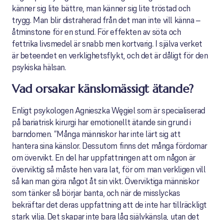
känner sig lite bättre, man känner sig lite tröstad och
trygg. Man blir distraherad från det man inte vill känna –
åtminstone för en stund. För effekten av söta och
fettrika livsmedel är snabb men kortvarig. I själva verket
är beteendet en verklighetsflykt, och det är dåligt för den
psykiska hälsan.
Vad orsakar känslomässigt ätande?
Enligt psykologen Agnieszka Węgiel som är specialiserad
på bariatrisk kirurgi har emotionellt ätande sin grund i
barndomen. ”Många människor har inte lärt sig att
hantera sina känslor. Dessutom finns det många fördomar
om övervikt. En del har uppfattningen att om någon är
överviktig så måste hen vara lat, för om man verkligen vill
så kan man göra något åt sin vikt. Överviktiga människor
som tänker så börjar banta, och när de misslyckas
bekräftar det deras uppfattning att de inte har tillräckligt
stark vilja. Det skapar inte bara låg självkänsla, utan det