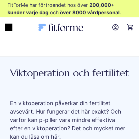
FitForMe har förtroendet hos över
200,000+
kunder varje dag
och
över 8000 vårdpersonal.
MyFFM ac
Open menu
items
Viktoperation och fertilitet
En viktoperation påverkar din fertilitet
avsevärt. Hur fungerar det här exakt? Och
varför kan p-piller vara mindre effektiva
efter en viktoperation? Det och mycket mer
kan du läsa om här.