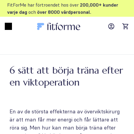
FitForMe har förtroendet hos över
200,000+ kunder
varje dag
och
över 8000 vårdpersonal.
MyFFM ac
Open menu
items
6 sätt att börja träna efter
en viktoperation
En av de största effekterna av överviktskirurg
är att man får mer energi och får lättare att
röra sig. Men hur kan man börja träna efter