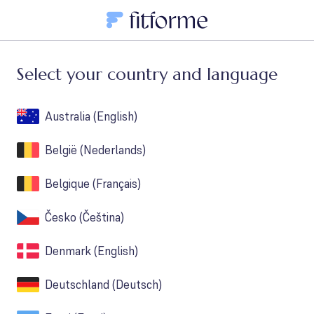
Select your country and language
Australia
(
English
)
België
(
Nederlands
)
Belgique
(
Français
)
Česko
(
Čeština
)
Denmark
(
English
)
Deutschland
(
Deutsch
)