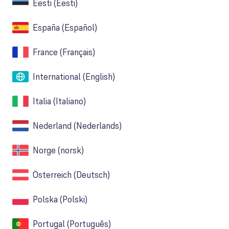
Eesti
(
Eesti
)
España
(
Español
)
France
(
Français
)
International
(
English
)
Italia
(
Italiano
)
Nederland
(
Nederlands
)
Norge
(
norsk
)
Österreich
(
Deutsch
)
Polska
(
Polski
)
Portugal
(
Português
)